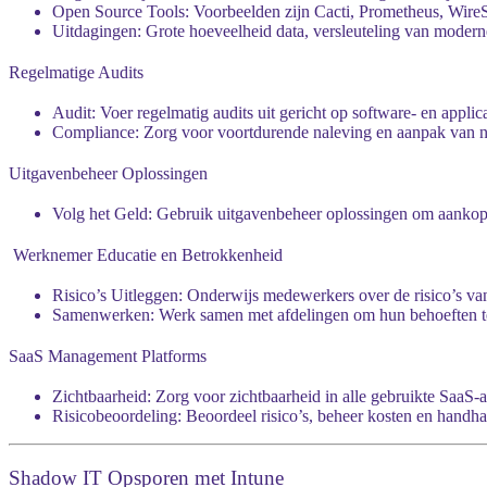
Open Source Tools:
Voorbeelden zijn Cacti, Prometheus, Wire
Uitdagingen:
Grote hoeveelheid data, versleuteling van moderne 
Regelmatige Audits
Audit:
Voer regelmatig audits uit gericht op software- en appl
Compliance:
Zorg voor voortdurende naleving en aanpak van ni
Uitgavenbeheer Oplossingen
Volg het Geld:
Gebruik uitgavenbeheer oplossingen om aankopen 
‍
Werknemer Educatie en Betrokkenheid
Risico’s Uitleggen:
Onderwijs medewerkers over de risico’s va
Samenwerken:
Werk samen met afdelingen om hun behoeften te 
SaaS Management Platforms
Zichtbaarheid:
Zorg voor zichtbaarheid in alle gebruikte SaaS-ap
Risicobeoordeling:
Beoordeel risico’s, beheer kosten en handha
Shadow IT Opsporen met Intune