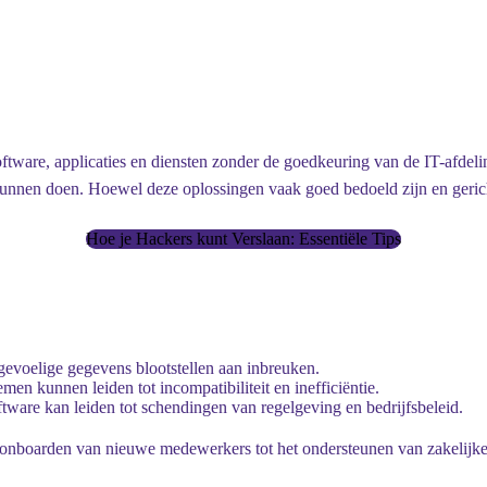
oftware, applicaties en diensten zonder de goedkeuring van de IT-afdel
kunnen doen. Hoewel deze oplossingen vaak goed bedoeld zijn en gericht 
Hoe je Hackers kunt Verslaan: Essentiële Tips
evoelige gegevens blootstellen aan inbreuken.
men kunnen leiden tot incompatibiliteit en inefficiëntie.
ware kan leiden tot schendingen van regelgeving en bedrijfsbeleid.
 onboarden van nieuwe medewerkers tot het ondersteunen van zakelijke 