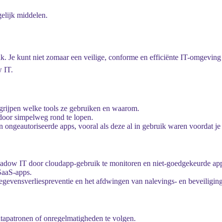
gelijk middelen.
. Je kunt niet zomaar een veilige, conforme en efficiënte IT-omgeving k
w IT.
rijpen welke tools ze gebruiken en waarom.
 door simpelweg rond te lopen.
an ongeautoriseerde apps, vooral als deze al in gebruik waren voordat je
dow IT door cloudapp-gebruik te monitoren en niet-goedgekeurde apps 
SaaS-apps.
vensverliespreventie en het afdwingen van nalevings- en beveiliging
tapatronen of onregelmatigheden te volgen.