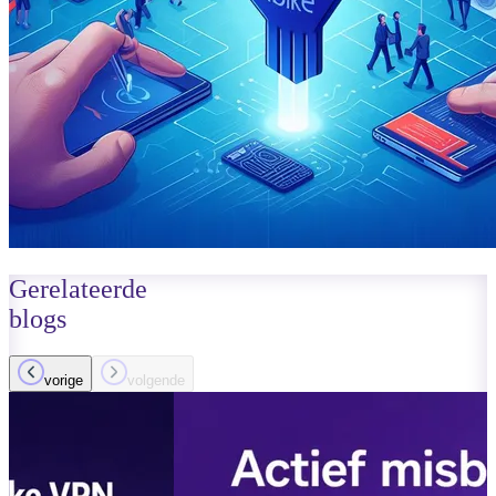
Gerelateerde
blogs
vorige
volgende