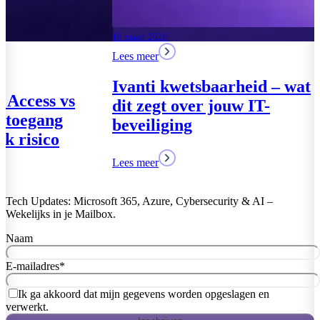
drie pakketten voor het
MKB
17 maart 2026
Lees meer
Lees meer
Global Secure
VPN – Veilige
zonder netwer
Lees meer
Tech Updates: Microsoft 365, Azure, Cybersecurity & AI –
Wekelijks in je Mailbox.
Naam
E-mailadres
*
Ik ga akkoord dat mijn gegevens worden opgeslagen en
verwerkt.