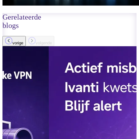
Gerelateerde
blogs
vorige
volgende