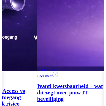
04 augustus 2026
Lees meer
Moderne Werkplek 2026:
drie pakketten voor het
MKB
17 maart 2026
Lees meer
Lees meer
Global Secure
VPN – Veilige
zonder netwer