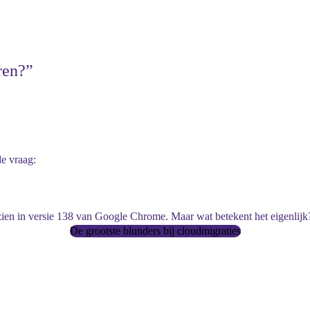
ren?”
de vraag:
 zien in versie 138 van Google Chrome. Maar wat betekent het eigenlijk
De grootste blunders bij cloudmigraties