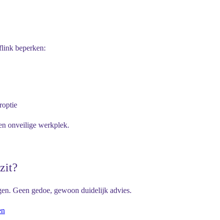
 flink beperken:
roptie
 en onveilige werkplek.
zit?
en. Geen gedoe, gewoon duidelijk advies.
en