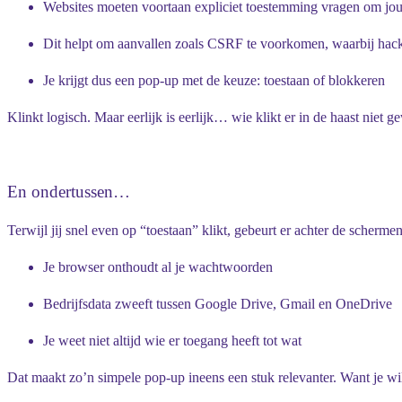
Websites moeten voortaan expliciet toestemming vragen om j
Dit helpt om aanvallen zoals
CSRF
te voorkomen, waarbij hacke
Je krijgt dus een pop-up met de keuze:
toestaan
of
blokkeren
Klinkt logisch. Maar eerlijk is eerlijk… wie klikt er in de haast niet 
En ondertussen…
Terwijl jij snel even op “toestaan” klikt, gebeurt er achter de scherme
Je browser onthoudt al je wachtwoorden
Bedrijfsdata zweeft tussen Google Drive, Gmail en OneDrive
Je weet niet altijd wie er toegang heeft tot wat
Dat maakt zo’n simpele pop-up ineens een stuk relevanter. Want je wil