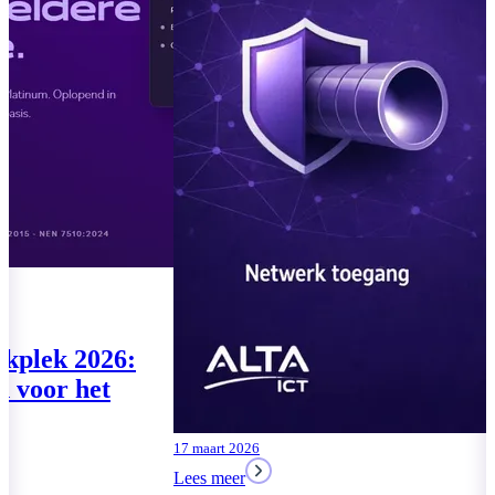
07 augustus 2026
04 augustus 2026
Lees meer
Lees meer
Te klein voor de
Moderne Wer
Cyberbeveiligingswet? De
drie pakkette
vragen komen toch
MKB
Lees meer
Lees meer