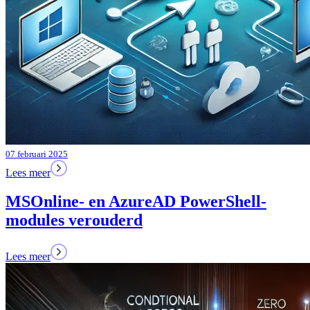
07 februari 2025
Lees meer
MSOnline- en AzureAD PowerShell-
modules verouderd
Lees meer