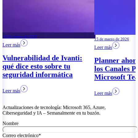
e marzo de 2026
15 de marzo de 2026
r más
Leer más
lnerabilidad de Ivanti:
Planner ahora fu
é dice esto sobre tu
los Canales Priv
guridad informática
Microsoft Teams
r más
Leer más
Actualizaciones de tecnología: Microsoft 365, Azure,
Ciberseguridad y IA – Semanalmente en tu buzón.
Nombre
Correo electrónico
*