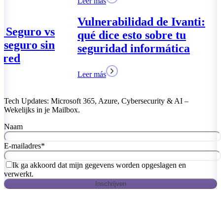
Leer más
Vulnerabilidad de Ivanti:
l Seguro vs
qué dice esto sobre tu
 seguro sin
seguridad informática
a red
Leer más
Tech Updates: Microsoft 365, Azure, Cybersecurity & AI –
Wekelijks in je Mailbox.
Naam
E-mailadres
*
Ik ga akkoord dat mijn gegevens worden opgeslagen en
verwerkt.
Inschrijven