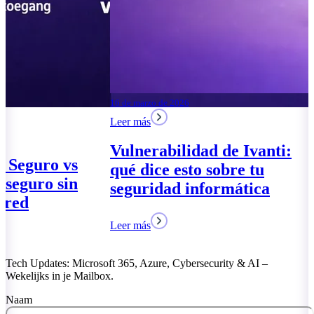
04 de agosto de 2026
Leer más
Espacio de trabajo
moderno 2026: tres
paquetes para las pymes
17 de marzo de 2026
Leer más
Leer más
Acceso Globa
VPN – Acceso
riesgo para la
Leer más
Tech Updates: Microsoft 365, Azure, Cybersecurity & AI –
Wekelijks in je Mailbox.
Naam