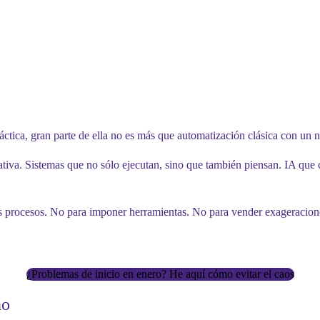
ráctica, gran parte de ella no es más que automatización clásica con un 
va. Sistemas que no sólo ejecutan, sino que también piensan. IA que c
us procesos. No para imponer herramientas. No para vender exageracione
¿Problemas de inicio en enero? He aquí cómo evitar el caos
no