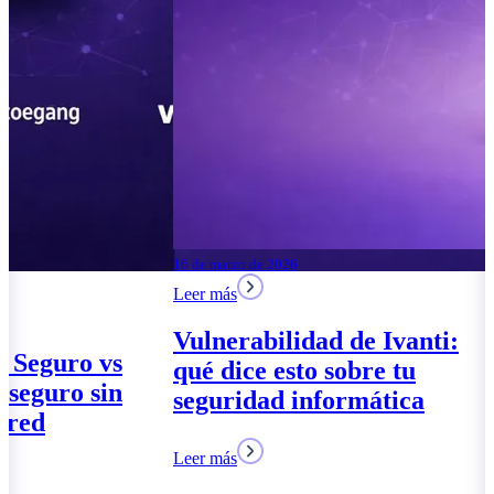
04 de agosto de 2026
Leer más
Espacio de trabajo
moderno 2026: tres
paquetes para las pymes
17 de marzo de 2026
Leer más
Leer más
Acceso Globa
VPN – Acceso
riesgo para la
Leer más