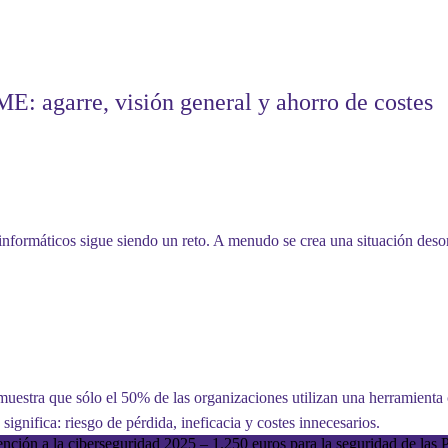
ME: agarre, visión general y ahorro de costes
informáticos sigue siendo un reto. A menudo se crea una situación deso
 muestra que
sólo el 50%
de las organizaciones utilizan una herramienta c
ignifica: riesgo de pérdida, ineficacia y costes innecesarios.
nción a la ciberseguridad 2025 – 1.250 euros para la seguridad de la