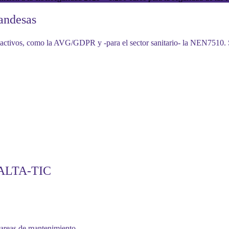
andesas
 activos, como la
AVG/GDPR
y -para el sector sanitario-
la NEN7510
.
e ALTA-TIC
 tareas de mantenimiento