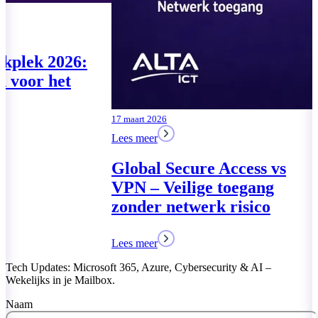
07 augustus 2026
04 augustus 2026
Lees meer
Lees meer
Te klein voor de
Moderne Wer
Cyberbeveiligingswet? De
drie pakkette
vragen komen toch
MKB
Lees meer
Lees meer
Tech Updates: Microsoft 365, Azure, Cybersecurity & AI –
Wekelijks in je Mailbox.
Naam