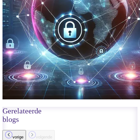
Gerelateerde
blogs
vorige
volgende