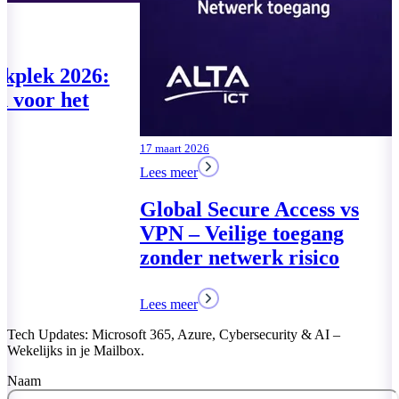
07 augustus 2026
04 augustus 2026
Lees meer
Lees meer
Te klein voor de
Moderne Wer
Cyberbeveiligingswet? De
drie pakkette
vragen komen toch
MKB
Lees meer
Lees meer
Tech Updates: Microsoft 365, Azure, Cybersecurity & AI –
Wekelijks in je Mailbox.
Naam