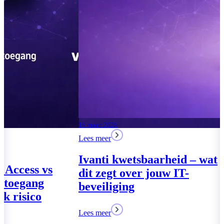
04 augustus 2026
Lees meer
Moderne Werkplek 2026:
drie pakketten voor het
MKB
17 maart 2026
Lees meer
Lees meer
Global Secure
VPN – Veilige
zonder netwer
Lees meer