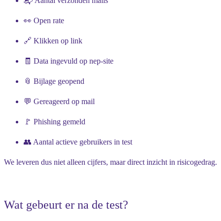
📬
Aantal verzonden mails
👀
Open rate
🔗
Klikken op link
🧾
Data ingevuld op nep-site
📎
Bijlage geopend
💬
Gereageerd op mail
🚩
Phishing gemeld
👥
Aantal actieve gebruikers in test
We leveren dus niet alleen cijfers, maar direct inzicht in risicogedrag.
Wat gebeurt er na de test?