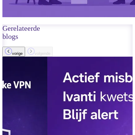
Gerelateerde
blogs
vorige
volgende