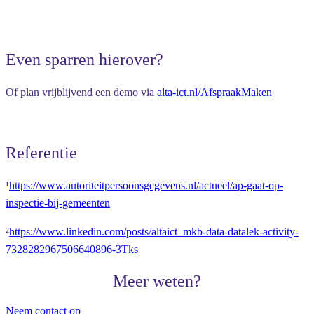
Even sparren hierover?
Of plan vrijblijvend een demo via
alta-ict.nl/AfspraakMaken
Referentie
¹
https://www.autoriteitpersoonsgegevens.nl/actueel/ap-gaat-op-
inspectie-bij-gemeenten
²
https://www.linkedin.com/posts/altaict_mkb-data-datalek-activity-
7328282967506640896-3Tks
Meer weten?
Neem contact op